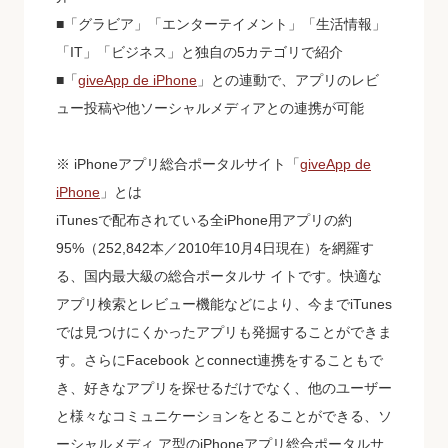
■「グラビア」「エンターテイメント」「生活情報」
「IT」「ビジネス」と独自の5カテゴリで紹介
■「
giveApp de iPhone
」との連動で、アプリのレビ
ュー投稿や他ソーシャルメディアとの連携が可能
※ iPhoneアプリ総合ポータルサイト「
giveApp de
iPhone
」とは
iTunesで配布されている全iPhone用アプリの約
95%（252,842本／2010年10月4日現在）を網羅す
る、国内最大級の総合ポータルサ イトです。快適な
アプリ検索とレビュー機能などにより、今までiTunes
では見つけにくかったアプリも発掘することができま
す。さらにFacebook とconnect連携をすることもで
き、好きなアプリを探せるだけでなく、他のユーザー
と様々なコミュニケーションをとることができる、ソ
ーシャルメディ ア型のiPhoneアプリ総合ポータルサ