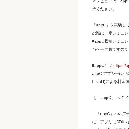
※レビューは「ap
承ください。
「appC」を実装
の際は一度シミュレ
■appC収益シミュ
※ベータ版ですので
■appCとは
https://a
appC アプシーは他
Instal l)に
【 「appC」 へ
「appC」への広
に、アプリにSDKを