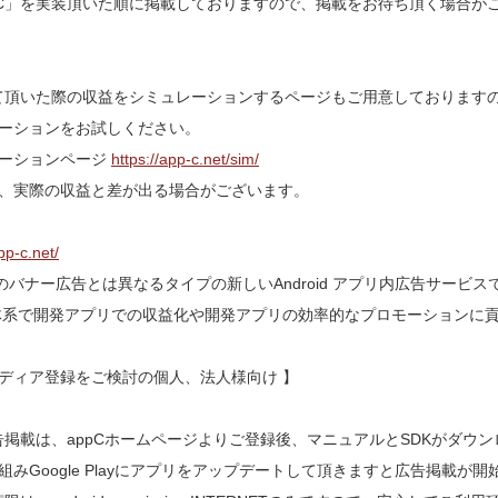
pC」を実装頂いた順に掲載しておりますので、掲載をお待ち頂く場合が
して頂いた際の収益をシミュレーションするページもご用意しております
ーションをお試しください。
レーションページ
https://app-c.net/sim/
、実際の収益と差が出る場合がございます。
pp-c.net/
のバナー広告とは異なるタイプの新しいAndroid アプリ内広告サービスです。CP
よる料金体系で開発アプリでの収益化や開発アプリの効率的なプロモーションに
のメディア登録をご検討の個人、法人様向け 】
告掲載は、appCホームページよりご登録後、マニュアルとSDKがダウ
組みGoogle Playにアプリをアップデートして頂きますと広告掲載が