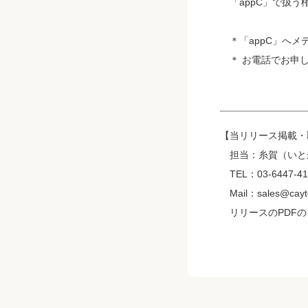
「appC」で扱う権限
＊「appC」へ
＊ お電話でお申し込み
【当リリース掲載・
担当：糸賀（いと
TEL：03-6447-41
Mail：sales@cayto
リリースのPDFの