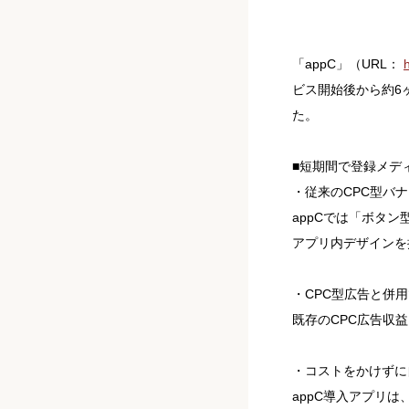
「appC」（URL：
h
ビス開始後から約6ヶ
た。
■短期間で登録メデ
・従来のCPC型バ
appCでは「ボタ
アプリ内デザインを
・CPC型広告と併
既存のCPC広告収
・コストをかけずに
appC導入アプリは