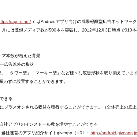
ttps://app-c.net/
）はAndroidアプリ向けの成果報酬型広告ネットワーク
月には登録メディア数が500本を突破し、2012年12月3日時点で919
ィア本数が増えた背景
ナー広告以外の形状
ン型」「タワー型」「マーキー型」など様々な広告形状を取り揃えていま
損わずに設置することができます。
用できる
益にプラスオンされる収益を獲得することができます。（全体売上の底上
自社アプリのインストール数を増やすことができる
、当社運営のアプリ紹介サイトgiveapp（URL：
http://android.giveapp.jp