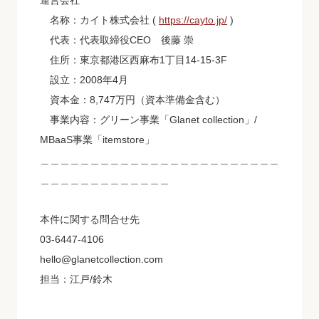
運営会社
名称：カイト株式会社 (
https://cayto.jp/
)
代表：代表取締役CEO 後藤 崇
住所：東京都港区西麻布1丁目14-15-3F
設立：2008年4月
資本金：8,747万円（資本準備金含む）
事業内容：グリーン事業「Glanet collection」/
MBaaS事業「itemstore」
＿＿＿＿＿＿＿＿＿＿＿＿＿＿＿＿＿＿＿＿＿＿＿＿
＿＿＿＿＿＿＿＿＿＿＿＿＿
本件に関する問合せ先
03-6447-4106
hello@glanetcollection.com
担当：江戸/鈴木