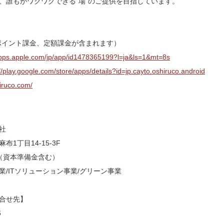
、誰もがワクワクできる”場”のご提供を目指しています。
ポイント課金、定額課金が含まれます）
apps.apple.com/jp/app/id1478365199?l=ja&ls=1&mt=8s
//play.google.com/store/apps/details?id=jp.cayto.oshiruco.android
hiruco.com/
社
1丁目14-15-3F
円（資本準備金含む）
/ITソリューション事業/グリーン事業
合せ先】
6