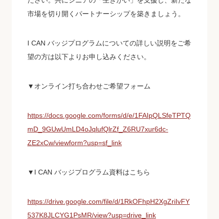
ださい。共にシニアの「生きがい」を支援し、新たな
市場を切り開くパートナーシップを築きましょう。
I CAN バッジプログラムについての詳しい説明をご希
望の方は以下よりお申し込みください。
▼オンライン打ち合わせご希望フォーム
https://docs.google.com/forms/d/e/1FAIpQLSfeTPTQ
mD_9GUwUmLD4oJqlufQlrZf_Z6RU7xur6dc-
ZE2xCw/viewform?usp=sf_link
▼I CAN バッジプログラム資料はこちら
https://drive.google.com/file/d/1RkOFhpH2XgZriIvFY
537K8JLCYG1PsMR/view?usp=drive_link