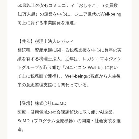
50歳以上の安心コミュニティ「おしるこ」（会員数
11万人超）の運営を中心に、シニア世代のWell-being
向上に資する事業開発を推進。
【共催】税理士法人レガシィ
相続税・資産承継に関する税務支援を中心に長年の実
績を有する税理士法人。近年は、レガシィマネジメン
トグループが取り組む「AIユイゴン Well-B」におい
て主に税務面で連携し、Well-beingの観点から人生後
半の意思整理支援にも関わっている。
【登壇】株式会社ExaMD
医療・健康領域の社会課題解決に取り組むAI企業。
SaMD（プログラム医療機器）の開発・社会実装を推
進。