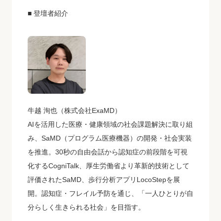
■ 登壇者紹介
牛越 洵也（株式会社ExaMD）
AIを活用した医療・健康領域の社会課題解決に取り組
み、SaMD（プログラム医療機器）の開発・社会実装
を推進。30秒の自由会話から認知症の前段階を可視
化するCogniTalk、厚生労働省より革新的技術として
評価されたSaMD、歩行分析アプリLocoStepを展
開。認知症・フレイル予防を通じ、「一人ひとりが自
分らしく生きられる社会」を目指す。