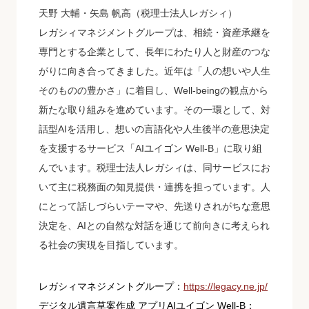
天野 大輔・矢島 帆高（税理士法人レガシィ）
レガシィマネジメントグループは、相続・資産承継を
専門とする企業として、長年にわたり人と財産のつな
がりに向き合ってきました。近年は「人の想いや人生
そのものの豊かさ」に着目し、Well-beingの観点から
新たな取り組みを進めています。その一環として、対
話型AIを活用し、想いの言語化や人生後半の意思決定
を支援するサービス「AIユイゴン Well-B」に取り組
んでいます。税理士法人レガシィは、同サービスにお
いて主に税務面の知見提供・連携を担っています。人
にとって話しづらいテーマや、先送りされがちな意思
決定を、AIとの自然な対話を通じて前向きに考えられ
る社会の実現を目指しています。
レガシィマネジメントグループ：
https://legacy.ne.jp/
デジタル遺言草案作成 アプリAIユイゴン Well-B：