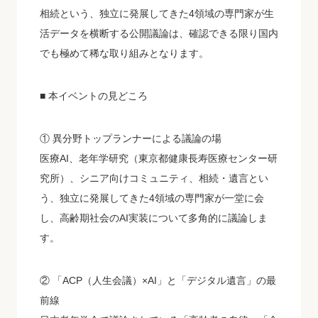
相続という、独立に発展してきた4領域の専門家が生
活データを横断する公開議論は、確認できる限り国内
でも極めて稀な取り組みとなります。
■ 本イベントの見どころ
① 異分野トップランナーによる議論の場
医療AI、老年学研究（東京都健康長寿医療センター研
究所）、シニア向けコミュニティ、相続・遺言とい
う、独立に発展してきた4領域の専門家が一堂に会
し、高齢期社会のAI実装について多角的に議論しま
す。
② 「ACP（人生会議）×AI」と「デジタル遺言」の最
前線