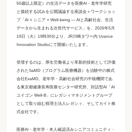
50歳以上限定）の生活データを医療AI・老年学研究
と接続する試みを公開議論する座談会＋ワークショッ
プ「AI × シニア × Well-being ― AIと高齢社会、生活
データから生まれる次世代サービス」を、2026年5月
19日（火）19時30分より、JR川崎タワー内 Uvance
Innovation Studioにて開催いたします。
登壇するのは、厚生労働省より革新的技術として評価
されたSaMD（プログラム医療機器）を治験中の株式
会社ExaMD、老年学・高齢社会研究の中核機関であ
る東京都健康長寿医療センター研究所、対話型AI「AI
ユイゴン Well-B」にレガシィマネジメントグループ
として取り組む税理士法人レガシィ、そしてカイト株
式会社です。
医療AI・老年学・本人確認済みシニアコミュニティ・