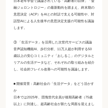
日本老年学会で議論されている「高齢者の自律」「金
融ジェロントロジー」の最新動向を踏まえ、終末期の
意思決定（ACP）をAIとの対話で支える可能性や、対
話型AIによる人生後半の意思決定支援の可能性を議論
します。
③ 「生活データ」を活用した次世代サービスの議論
音声認知機能AI、歩行分析、11万人超が利用する50
歳以上の安心コミュニティ「おしるこ」のデジタルと
リアルの生活データなど、それぞれの取り組みを紹介
し、社会的フレイル改善への可能性を議論します。
■ 開催背景：高齢社会の「生活データ」をどう活かす
か
日本では2025年、団塊世代全員が後期高齢者（75歳
以上）に到達し、超高齢社会が新たな局面を迎えまし