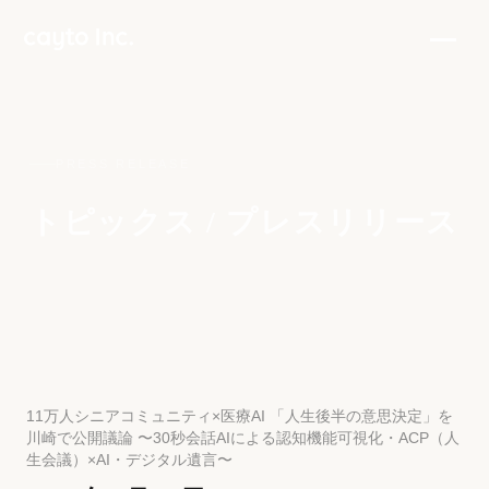
PRESS RELEASE
トピックス / プレスリリース
11万人シニアコミュニティ×医療AI 「人生後半の意思決定」を
川崎で公開議論 〜30秒会話AIによる認知機能可視化・ACP（人
生会議）×AI・デジタル遺言〜